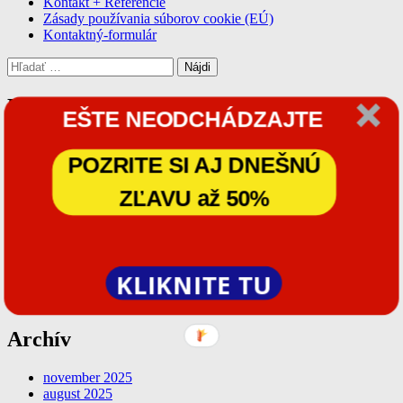
Kontakt + Referencie
Zásady používania súborov cookie (EÚ)
Kontaktný-formulár
Hľadať:
Najnovšie články
EŠTE NEODCHÁDZAJTE
Neviditeľný nepriateľ v spálni
POZRITE SI AJ DNEŠNÚ
História
Geopatogénne zóny a ich vplyv na deti
Sťahovanie sa do nového bývania? Nezabudnite na
ZĽAVU až 50%
Geopatogénne Zóny
Depresia, Únava, Zlý Spánok, Syndróm Vyhorenia
Najnovšie komentáre
KLIKNITE TU
admin
komentoval
Diskusia
Archív
november 2025
august 2025