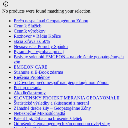
No products were found matching your selection.
Prečo nespať nad Geopatogénnou Zónou
Cenník Služieb
profesionalne meranie a odrušenie
Cenník výrobkov
geopatogennych zon
Rozhovor v Rádiu Košice
akcia Zľava až 50%
Nespavosť a Poruchy Spánku
Pyramídy – výroba a predaj
Pasívny solenoid EMGEON – na odrušenie geopatogénnych
zón
EMGEON CARE
Stiahnite si E-Book zdarma
Riešenia Problémov
5 Dôvodov prečo nespať nad geopatogénnou Zónou
Postup merania
Ako liečia stromy
SLOVENSKY PROJEKT MERANIA GEOANOMALII
Štatistické výsledky a skúsenosti z meraní
Záhadné dračie žily – Geopatogénne Zóny
Nebezpečné Mikroslúchadlá
Patent Ing. Drbala na brúsenie žiletiek
Odrušenie Geopatogénnych zón pomocou ovčej vlny