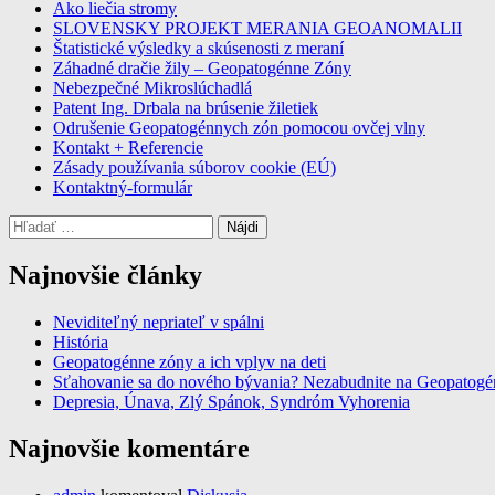
Ako liečia stromy
SLOVENSKY PROJEKT MERANIA GEOANOMALII
Štatistické výsledky a skúsenosti z meraní
Záhadné dračie žily – Geopatogénne Zóny
Nebezpečné Mikroslúchadlá
Patent Ing. Drbala na brúsenie žiletiek
Odrušenie Geopatogénnych zón pomocou ovčej vlny
Kontakt + Referencie
Zásady používania súborov cookie (EÚ)
Kontaktný-formulár
Hľadať:
Najnovšie články
Neviditeľný nepriateľ v spálni
História
Geopatogénne zóny a ich vplyv na deti
Sťahovanie sa do nového bývania? Nezabudnite na Geopatog
Depresia, Únava, Zlý Spánok, Syndróm Vyhorenia
Najnovšie komentáre