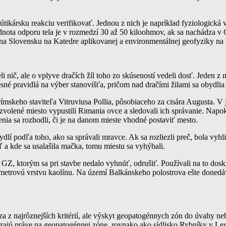
ikársku reakciu verifikovať. Jednou z nich je napríklad fyziologická 
a odporu tela je v rozmedzí 30 až 50 kiloohmov, ak sa nachádza v GZ,
a Slovensku na Katedre aplikovanej a environmentálnej geofyziky na 
 nič, ale o vplyve dračích žíl toho zo skúseností vedeli dosť. Jeden z
esné pravidlá na výber stanovišťa, pričom nad dračími žilami sa obydlia 
skeho staviteľa Vitruviusa Pollia, pôsobiaceho za cisára Augusta. V je
lené miesto vypustili Rimania ovce a sledovali ich správanie. Napokon 
enia sa rozhodli, či je na danom mieste vhodné postaviť mesto.
í podľa toho, ako sa správali mravce. Ak sa rozliezli preč, bola vyhli
eľ a kde sa usalašila mačka, tomu miestu sa vyhýbali.
e GZ, ktorým sa pri stavbe nedalo vyhnúť, odrušiť. Používali na to dos
imetrovú vrstvu kaolínu. Na území Balkánskeho polostrova ešte donedáv
 z najrôznejších kritérií, ale výskyt geopatogénnych zón do úvahy nebe
hádzajú práve na geopatogénnej zóne, rovnako ako sídlisko Rybníky v Lev