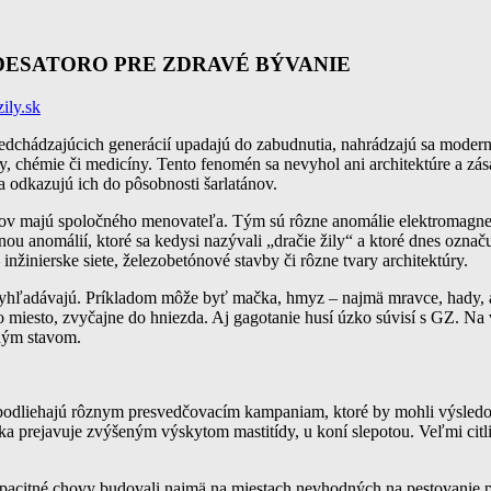
nov + DESATORO PRE ZDRAVÉ BÝVANIE
ily.sk
redchádzajúcich generácií upadajú do zabudnutia, nahrádzajú sa modern
y, chémie či medicíny. Tento fenomén sa nevyhol ani architektúre a zá
a odkazujú ich do pôsobnosti šarlatánov.
ov majú spoločného menovateľa. Tým sú rôzne anomálie elektromagneti
inou anomálií, ktoré sa kedysi nazývali „dračie žily“ a ktoré dnes oz
nžinierske siete, železobetónové stavby či rôzne tvary architektúry.
 vyhľadávajú. Príkladom môže byť mačka, hmyz – najmä mravce, hady, ak
o miesto, zvyčajne do hniezda. Aj gagotanie husí úzko súvisí s GZ. N
ným stavom.
epodliehajú rôznym presvedčovacím kampaniam, ktoré by mohli výsledok 
 prejavuje zvýšeným výskytom mastitídy, u koní slepotou. Veľmi citliv
apacitné chovy budovali najmä na miestach nevhodných na pestovanie