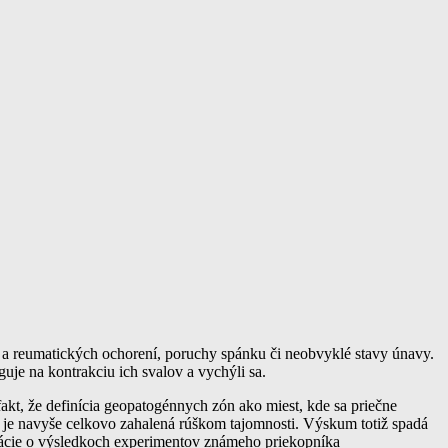
a reumatických ochorení, poruchy spánku či neobvyklé stavy únavy.
guje na kontrakciu ich svalov a vychýli sa.
kt, že definícia geopatogénnych zón ako miest, kde sa priečne
a je navyše celkovo zahalená rúškom tajomnosti. Výskum totiž spadá
rmácie o výsledkoch experimentov známeho priekopníka