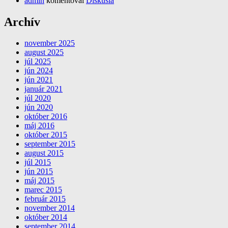
admin
komentoval
Diskusia
Archív
november 2025
august 2025
júl 2025
jún 2024
jún 2021
január 2021
júl 2020
jún 2020
október 2016
máj 2016
október 2015
september 2015
august 2015
júl 2015
jún 2015
máj 2015
marec 2015
február 2015
november 2014
október 2014
september 2014