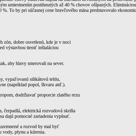
ým umiestnením postihnutých až 40 % chovov ošípaných. Elimináciou,
0 %. To by pri súčasnej cene bravčového mäsa predstavovalo ekonomick
zón, dobre osvetlenú, kde je v noci
ed výstavbou tieniť inštaláciou
ak, aby hlavy smerovali na sever.
ny, vypaľovanú silikátovú tehlu,
e (napríklad popol, škvaru atď.).
ropom, dodržiavať proporcie zlatého rezu
a, čerpadlá, elektrická rozvodová skriňa
k sa dajú pomocné zariadenia vypínať.
 uzemnené a rozvod by mal byť
u vody, plynu a kúrenia.