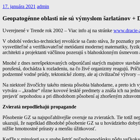
17. januára 2021
admin
Geopatogénne oblasti nie sú výmyslom šarlatá
Uverejnené v Trende rok 2002 – Viac info aj na stránke
www.dracie-z
V období vedecko-technickej revolúcie sa často stáva, že poznatky p
vysvetliteľné a verifikovateľné metódami modernej matematiky, fyzik
architekti a projektanti väčšinou pozerajú s blahosklonným úsmevom 
Mnohé z dnes nerešpektovaných odporúčaní starých majstrov stavbár
porušená, dochádza k rozladeniu, na čo živé organizmy reagujú. Príč
podzemné vodné prúdy, tektonické zlomy, ale aj civilizačné výtvory – i
Na niektoré živočíchy takéto miesta pôsobia blahodarne, a preto ich
vytvára – „kradne“ rôzne kovové lesklé predmety a znáša ich na jedn
prejaviť nepohodou a pri dlhodobom pôsobení aj zhoršeným zdravot
Zvieratá nepodliehajú propagande
Pôsobenie GZ sa najspoľahlivejšie overuje na zvieratách. Tie totiž n
ukazujú, že napríklad dlhodobé pôsobenie GZ sa u hovädzieho dobytka
nižšie hmotnostné prírasty a menšiu úžitkovosť.
Keďže v minulosti sa v snahe šetriť poľnohospodársku pôdu veľkok