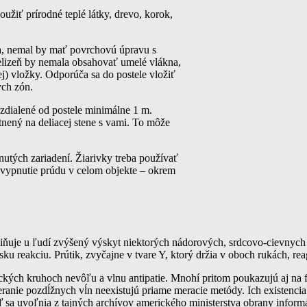
užiť prírodné teplé látky, drevo, korok,
a, nemal by mať povrchovú úpravu s
elizeň by nemala obsahovať umelé vlákna,
j) vložky. Odporúča sa do postele vložiť
ych zón.
 vzdialené od postele minimálne 1 m.
stnený na deliacej stene s vami. To môže
utých zariadení. Žiarivky treba používať
 vypnutie prúdu v celom objekte – okrem
ňuje u ľudí zvýšený výskyt niektorých nádorových, srdcovo-cievnych 
ku reakciu. Prútik, zvyčajne v tvare Y, ktorý držia v oboch rukách, rea
ých kruhoch nevôľu a vlnu antipatie. Mnohí pritom poukazujú aj na fa
ranie pozdĺžnych vĺn neexistujú priame meracie metódy. Ich existenci
eď sa uvoľnia z tajných archívov amerického ministerstva obrany info