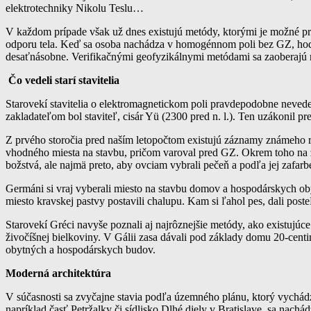
elektrotechniky Nikolu Teslu…
V každom prípade však už dnes existujú metódy, ktorými je možné prút
odporu tela. Keď sa osoba nachádza v homogénnom poli bez GZ, hodnot
desaťnásobne. Verifikačnými geofyzikálnymi metódami sa zaoberajú n
Čo vedeli starí stavitelia
Starovekí stavitelia o elektromagnetickom poli pravdepodobne nevedeli
zakladateľom bol staviteľ, cisár Yü (2300 pred n. l.). Ten uzákonil pr
Z prvého storočia pred naším letopočtom existujú záznamy známeho rím
vhodného miesta na stavbu, pričom varoval pred GZ. Okrem toho na zvo
božstvá, ale najmä preto, aby ovciam vybrali pečeň a podľa jej zafarb
Germáni si vraj vyberali miesto na stavbu domov a hospodárskych obydl
miesto kravskej pastvy postavili chalupu. Kam si ľahol pes, dali post
Starovekí Gréci navyše poznali aj najrôznejšie metódy, ako existujúc
živočíšnej bielkoviny. V Gálii zasa dávali pod základy domu 20-cent
obytných a hospodárskych budov.
Moderná architektúra
V súčasnosti sa zvyčajne stavia podľa územného plánu, ktorý vychádza
napríklad časť Petržalky či sídlisko Dlhé diely v Bratislave, sa nac