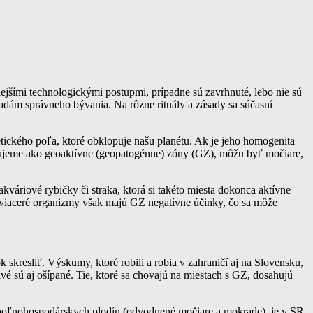
ejšími technologickými postupmi, prípadne sú zavrhnuté, lebo nie sú
sadám správneho bývania. Na rôzne rituály a zásady sa súčasní
ckého poľa, ktoré obklopuje našu planétu. Ak je jeho homogenita
načujeme ako geoaktívne (geopatogénne) zóny (GZ), môžu byť močiare,
váriové rybičky či straka, ktorá si takéto miesta dokonca aktívne
a viaceré organizmy však majú GZ negatívne účinky, čo sa môže
skresliť. Výskumy, ktoré robili a robia v zahraničí aj na Slovensku,
é sú aj ošípané. Tie, ktoré sa chovajú na miestach s GZ, dosahujú
 poľnohospodárskych plodín (odvodnené močiare a mokrade), je v SR