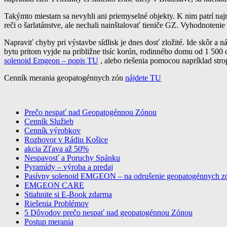
Takýmto miestam sa nevyhli ani priemyselné objekty. K nim patrí najmo
reči o šarlatánstve, ale nechali nainštalovať tieniče GZ. Vyhodnotenie
Napraviť chyby pri výstavbe sídlisk je dnes dosť zložité. Ide skôr a
bytu pritom vyjde na približne tisíc korún, rodinného domu od 1 500
solenoid Emgeon – popis TU
, alebo riešenia pomocou napríklad st
Cenník merania geopatogénnych zón
nájdete TU
Prečo nespať nad Geopatogénnou Zónou
Cenník Služieb
profesionalne meranie a odrušenie geopat
Cenník výrobkov
Rozhovor v Rádiu Košice
akcia Zľava až 50%
Nespavosť a Poruchy Spánku
Pyramídy – výroba a predaj
Pasívny solenoid EMGEON – na odrušenie geopatogénnych z
EMGEON CARE
Stiahnite si E-Book zdarma
Riešenia Problémov
5 Dôvodov prečo nespať nad geopatogénnou Zónou
Postup merania