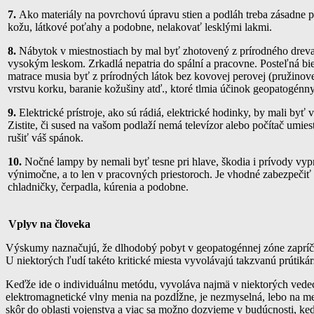
7.
Ako materiály na povrchovú úpravu stien a podláh treba zásadne po
kožu, látkové poťahy a podobne, nelakovať lesklými lakmi.
8.
Nábytok v miestnostiach by mal byť zhotovený z prírodného drev
vysokým leskom. Zrkadlá nepatria do spální a pracovne. Posteľná bi
matrace musia byť z prírodných látok bez kovovej perovej (pružinove
vrstvu korku, baranie kožušiny atď., ktoré tlmia účinok geopatogénn
9.
Elektrické prístroje, ako sú rádiá, elektrické hodinky, by mali byť
Zistite, či sused na vašom podlaží nemá televízor alebo počítač umie
rušiť váš spánok.
10.
Nočné lampy by nemali byť tesne pri hlave, škodia i prívody vypn
výnimočne, a to len v pracovných priestoroch. Je vhodné zabezpečiť
chladničky, čerpadla, kúrenia a podobne.
Vplyv na človeka
Výskumy naznačujú, že dlhodobý pobyt v geopatogénnej zóne zapríči
U niektorých ľudí takéto kritické miesta vyvolávajú takzvanú prútikárs
Keďže ide o individuálnu metódu, vyvoláva najmä v niektorých vedeck
elektromagnetické vlny menia na pozdĺžne, je nezmyselná, lebo na me
skôr do oblasti vojenstva a viac sa možno dozvieme v budúcnosti, k