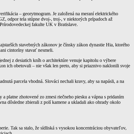
verifikácia – georytmogram. Je založená na meraní elektrického
 odpor tela stúpne dvoj-, troj-, v niektorých prípadoch až
Prírodovedeckej fakulte UK v Bratislave.
 najstarších stavebných zákonov je čínsky zákon dynastie Hia, ktorého
ani cintoríny stavať nesmeli.
dnej z desiatich kníh o architektúre venuje kapitolu o výbere
ich obetovali – nie však len preto, aby si priaznivo naklonili svoje
adnutá parcela vhodná. Slováci nechali kravy, aby sa napásli, a na
ky a platne zhotovené zo zmesi riečneho piesku a vápna s pridaním
na dôsledne zbierali z polí kamene a ukladali ako ohrady okolo
rie. Tak sa stalo, že sídliská s vysokou koncentráciou obyvateľov,
iciach.