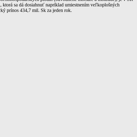
 ktorá sa dá dosiahnuť napríklad umiestnením veľkoplošných
ý prínos 434,7 mil. Sk za jeden rok.