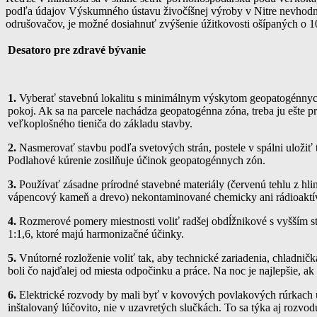
podľa údajov Výskumného ústavu živočíšnej výroby v Nitre nevhodn
odrušovačov, je možné dosiahnuť zvýšenie úžitkovosti ošípaných o 1
Desatoro pre zdravé bývanie
1.
Vyberať stavebnú lokalitu s minimálnym výskytom geopatogénnych 
pokoj. Ak sa na parcele nachádza geopatogénna zóna, treba ju ešte pr
veľkoplošného tieniča do základu stavby.
2.
Nasmerovať stavbu podľa svetových strán, postele v spálni uložiť t
Podlahové kúrenie zosilňuje účinok geopatogénnych zón.
3.
Používať zásadne prírodné stavebné materiály (červenú tehlu z hli
vápencový kameň a drevo) nekontaminované chemicky ani rádioaktívn
4.
Rozmerové pomery miestnosti voliť radšej obdĺžnikové s vyšším st
1:1,6, ktoré majú harmonizačné účinky.
5.
Vnútorné rozloženie voliť tak, aby technické zariadenia, chladničk
boli čo najďalej od miesta odpočinku a práce. Na noc je najlepšie, a
6.
Elektrické rozvody by mali byť v kovových povlakových rúrkach
inštalovaný lúčovito, nie v uzavretých slučkách. To sa týka aj rozvod