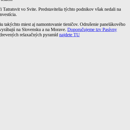
Tatratsvit vo Svite. Predstavitelia týchto podnikov však nedali na
nvestícia.
áciu takýchto miest aj namontovanie tieničov. Odrušenie panelákového
a vyrábajú na Slovensku a na Morave.
Doporučujeme tzv Pasívny
o drevených relaxačných pyramíd
najdete TU