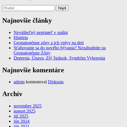
Hľadať:
Najnovšie články
Neviditeľný nepriateľ v spálni
História
Geopatogénne zóny a ich vplyv na deti
Sťahovanie sa do nového bývania? Nezabudnite na
Geopatogénne Zóny
Depresia, Únava, Zlý Spánok, Syndróm Vyhorenia
Najnovšie komentáre
admin
komentoval
Diskusia
Archív
november 2025
august 2025
júl 2025
jún 2024
jún 2021