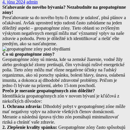
4. júna 2024
admin
Sťahovanie do nového bývania? Nezabudnite na geopatogénne
zóny!
Presťahovanie sa do nového bytu či domu je udalosť, plná plánov a
očakávaní. Avšak uprostred tejto radosti často zabúdame na jeden
dôležitý aspekt – geopatogénne zóny. Tieto oblasti so zvýšeným
výskytom negatívnych energií môžu mať významný vplyv na naše
zdravie a pohodu. Preto je dôležité ich identifikovať a riešiť ešte
predtým, ako sa nasťahujeme.
Čo sú geopatogénne zóny?
Geopatogénne zóny sú miesta, kde sa zemské žiarenie, vodné žily
alebo geologické zlomy pretínajú, čím vytvárajú rušivé energetické
polia. Tieto zóny môžu mať rôzne negatívne účinky na ľudský
organizmus, ako sú poruchy spánku, bolesti hlavy, únava, oslabená
imunita, a dokonca aj dlhodobé zdravotné problémy. Pričom je
jedno či bývate na prízemí, alebo 15-tom poschodí.
Prečo je meranie geopatogénnych zón dôležité?
Identifikácia geopatogénnych zón v novom bývaní je kľúčová z
niekoľkých dôvodov:
1. Ochrana zdravia:
Dlhodobý pobyt v geopatogénnej zóne môže
mať negatívny vplyv na zdravie všetkých členov domácnosti.
Meranie a následná úprava týchto zón pomáhajú minimalizovať
riziká a chrániť vaše zdravie.
2. Zlepšenie kvality spánku:
Geopatogénne zóny často spôsobujú