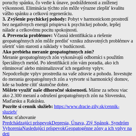
poruchy spánku, čo vedie k únave, podráždenosti a zníženej
výkonnosti. Eliminácia týchto zón môže výrazne zlepšiť kvalitu
vášho spánku a celkovú regeneráciu.
3. Zvýšenie psychickej pohody:
Pobyt v harmonickom prostredí
bez negatívnych energií prispieva k psychickej pohode, lepšej
nálade a celkovému pocitu spokojnosti.
4. Prevencia problémov:
Včasná identifikácia a riešenie
geopatogénnych zón môže predísť vzniku zdravotných problémov a
ušetriť vám starosti a náklady v budúcnosti.
Ako prebieha meranie geopatogénnych zón?
Meranie geopatogénnych zón vykonávajú odborníci s použitím
špeciálnych metód. Po identifikácii zón vám poradia, ako ich
eliminovať alebo minimalizovať ich negatívny vplyv.
Nepodceňujte vplyv prostredia na vaše zdravie a pohodu. Investujte
do merania geopatogénnych zón a vytvorte si harmonický domov,
kde sa budete cítiť skutočne dobre.
Môžete využiť naše dlhoročné skúsenosti.
Máme za sebou viac
ako 2.300 meraní a odrušení geopatogénnych zón na Slovensku,
Maďarsku a Rakúsku.
Pozrite si cenník služieb:
https://www.dracie-zily.sk/cennik-
sluzieb/
Meta: sťahovanie
Navigácia
Predchádzajúci príspevok
Depresia, Únava, Zlý Spánok, Syndróm
Vyhorenia
Nasledujúci príspevok
Geopatogénne zóny a ich vplyv na
článkami
deti