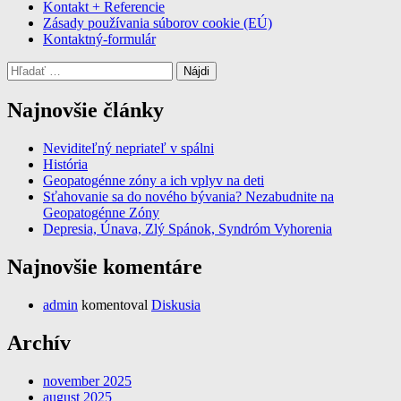
Kontakt + Referencie
Zásady používania súborov cookie (EÚ)
Kontaktný-formulár
Hľadať:
Najnovšie články
Neviditeľný nepriateľ v spálni
História
Geopatogénne zóny a ich vplyv na deti
Sťahovanie sa do nového bývania? Nezabudnite na
Geopatogénne Zóny
Depresia, Únava, Zlý Spánok, Syndróm Vyhorenia
Najnovšie komentáre
admin
komentoval
Diskusia
Archív
november 2025
august 2025