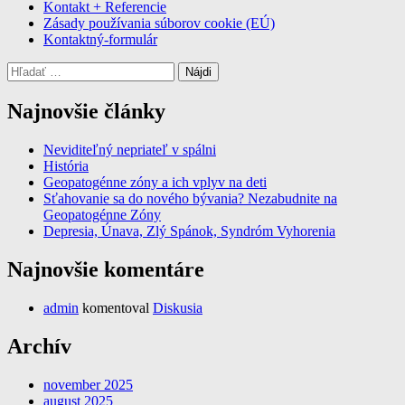
Kontakt + Referencie
Zásady používania súborov cookie (EÚ)
Kontaktný-formulár
Hľadať:
Najnovšie články
Neviditeľný nepriateľ v spálni
História
Geopatogénne zóny a ich vplyv na deti
Sťahovanie sa do nového bývania? Nezabudnite na
Geopatogénne Zóny
Depresia, Únava, Zlý Spánok, Syndróm Vyhorenia
Najnovšie komentáre
admin
komentoval
Diskusia
Archív
november 2025
august 2025