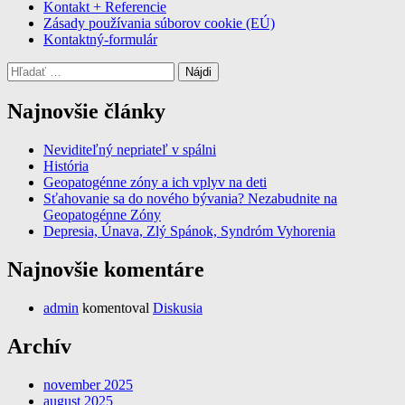
Kontakt + Referencie
Zásady používania súborov cookie (EÚ)
Kontaktný-formulár
Hľadať:
Najnovšie články
Neviditeľný nepriateľ v spálni
História
Geopatogénne zóny a ich vplyv na deti
Sťahovanie sa do nového bývania? Nezabudnite na
Geopatogénne Zóny
Depresia, Únava, Zlý Spánok, Syndróm Vyhorenia
Najnovšie komentáre
admin
komentoval
Diskusia
Archív
november 2025
august 2025