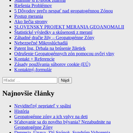
Stiahnite si E-Book zdarma
Riešenia Problémov
5 Dôvodov prečo nespať nad geopatogénnou Zónou
Postup merania
Ako liečia stromy
SLOVENSKY PROJEKT MERANIA GEOANOMALII
Štatistické výsledky a skúsenosti z meraní
Záhadné dračie žily – Geopatogénne Zóny
Nebezpečné Mikroslúchadlá
Patent Ing. Drbala na brúsenie žiletiek
Odrušenie Geopatogénnych zón pomocou ovčej vlny
Kontakt + Referencie
Zásady používania súborov cookie (EÚ)
Kontaktný-formulár
Hľadať:
Najnovšie články
Neviditeľný nepriateľ v spálni
História
Geopatogénne zóny a ich vplyv na deti
Sťahovanie sa do nového bývania? Nezabudnite na
Geopatogénne Zóny
Depresia, Únava, Zlý Spánok, Syndróm Vyhorenia