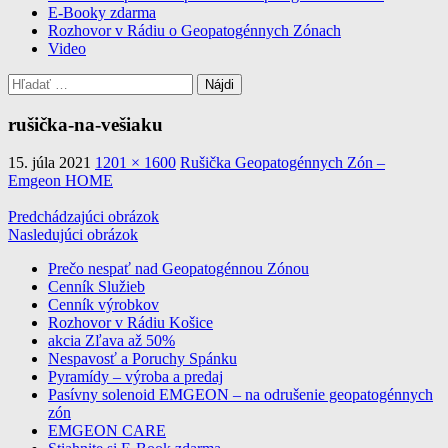
E-Booky zdarma
Rozhovor v Rádiu o Geopatogénnych Zónach
Video
Hľadať:
rušička-na-vešiaku
15. júla 2021
1201 × 1600
Rušička Geopatogénnych Zón –
Emgeon HOME
Predchádzajúci obrázok
Nasledujúci obrázok
Prečo nespať nad Geopatogénnou Zónou
Cenník Služieb
profesionalne meranie a odrušenie
Cenník výrobkov
geopatogennych zon
Rozhovor v Rádiu Košice
akcia Zľava až 50%
Nespavosť a Poruchy Spánku
Pyramídy – výroba a predaj
Pasívny solenoid EMGEON – na odrušenie geopatogénnych
zón
EMGEON CARE