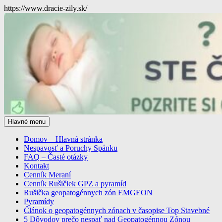
Preskočiť
https://www.dracie-zily.sk/
na
obsah
Hľadať
Hlavné menu
Geopatogenne Zóny – Meranie
Domov – Hlavná stránka
Nespavosť a Poruchy Spánku
a Odrušenie na celom
FAQ – Časté otázky
Kontakt
Slovensku
Cenník Meraní
Cenník Rušičiek GPZ a pyramíd
Rušička geopatogénnych zón EMGEON
Pyramídy
Článok o geopatogénnych zónach v časopise Top Stavebné
5 Dôvodov prečo nespať nad Geopatogénnou Zónou