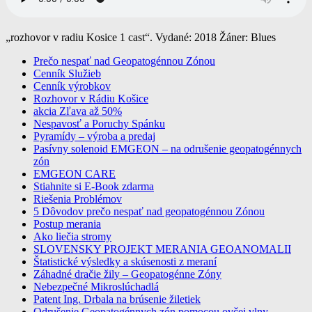
„rozhovor v radiu Kosice 1 cast“. Vydané: 2018 Žáner: Blues
Prečo nespať nad Geopatogénnou Zónou
Cenník Služieb
profesionalne meranie a odrušenie
Cenník výrobkov
geopatogennych zon
Rozhovor v Rádiu Košice
akcia Zľava až 50%
Nespavosť a Poruchy Spánku
Pyramídy – výroba a predaj
Pasívny solenoid EMGEON – na odrušenie geopatogénnych
zón
EMGEON CARE
Stiahnite si E-Book zdarma
Riešenia Problémov
5 Dôvodov prečo nespať nad geopatogénnou Zónou
Postup merania
Ako liečia stromy
SLOVENSKY PROJEKT MERANIA GEOANOMALII
Štatistické výsledky a skúsenosti z meraní
Záhadné dračie žily – Geopatogénne Zóny
Nebezpečné Mikroslúchadlá
Patent Ing. Drbala na brúsenie žiletiek
Odrušenie Geopatogénnych zón pomocou ovčej vlny