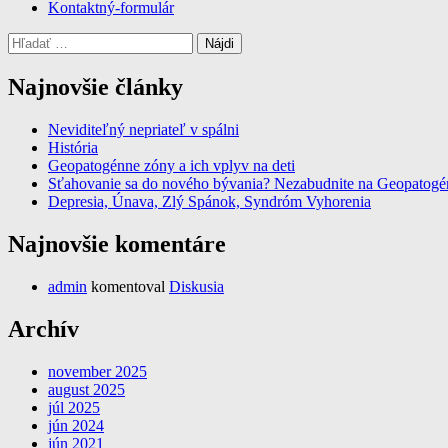
Kontaktný-formulár
Hľadať:
Najnovšie články
Neviditeľný nepriateľ v spálni
História
Geopatogénne zóny a ich vplyv na deti
Sťahovanie sa do nového bývania? Nezabudnite na Geopatog
Depresia, Únava, Zlý Spánok, Syndróm Vyhorenia
Najnovšie komentáre
admin
komentoval
Diskusia
Archív
november 2025
august 2025
júl 2025
jún 2024
jún 2021