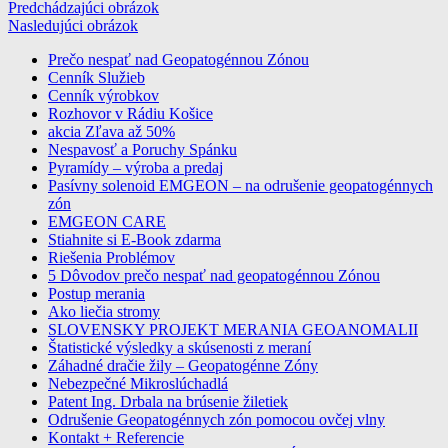
Predchádzajúci obrázok
Nasledujúci obrázok
Prečo nespať nad Geopatogénnou Zónou
Cenník Služieb
profesionalne meranie a odrušenie
Cenník výrobkov
geopatogennych zon
Rozhovor v Rádiu Košice
akcia Zľava až 50%
Nespavosť a Poruchy Spánku
Pyramídy – výroba a predaj
Pasívny solenoid EMGEON – na odrušenie geopatogénnych
zón
EMGEON CARE
Stiahnite si E-Book zdarma
Riešenia Problémov
5 Dôvodov prečo nespať nad geopatogénnou Zónou
Postup merania
Ako liečia stromy
SLOVENSKY PROJEKT MERANIA GEOANOMALII
Štatistické výsledky a skúsenosti z meraní
Záhadné dračie žily – Geopatogénne Zóny
Nebezpečné Mikroslúchadlá
Patent Ing. Drbala na brúsenie žiletiek
Odrušenie Geopatogénnych zón pomocou ovčej vlny
Kontakt + Referencie