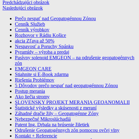
Predchádzajúci obrázok
Nasledujúci obrázok
Prečo nespať nad Geopatogénnou Zónou
Cenník Služieb
profesionalne meranie a odrušenie
Cenník výrobkov
geopatogennych zon
Rozhovor v Rádiu Košice
akcia Zľava až 50%
Nespavosť a Poruchy Spánku
Pyramídy – výroba a predaj
Pasívny solenoid EMGEON – na odrušenie geopatogénnych
zón
EMGEON CARE
Stiahnite si E-Book zdarma
Riešenia Problémov
5 Dôvodov prečo nespať nad geopatogénnou Zónou
Postup merania
Ako liečia stromy
SLOVENSKY PROJEKT MERANIA GEOANOMALII
Štatistické výsledky a skúsenosti z meraní
Záhadné dračie žily – Geopatogénne Zóny
Nebezpečné Mikroslúchadlá
Patent Ing. Drbala na brúsenie žiletiek
Odrušenie Geopatogénnych zón pomocou ovčej vlny
Kontakt + Referencie