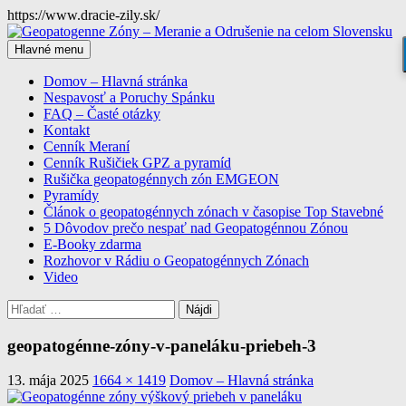
Preskočiť
https://www.dracie-zily.sk/
na
Hľadať
obsah
Hlavné menu
Geopatogenne Zóny – Meranie
Domov – Hlavná stránka
Nespavosť a Poruchy Spánku
a Odrušenie na celom
FAQ – Časté otázky
Kontakt
Slovensku
Cenník Meraní
Cenník Rušičiek GPZ a pyramíd
Rušička geopatogénnych zón EMGEON
Pyramídy
Článok o geopatogénnych zónach v časopise Top Stavebné
5 Dôvodov prečo nespať nad Geopatogénnou Zónou
E-Booky zdarma
Rozhovor v Rádiu o Geopatogénnych Zónach
Video
Hľadať:
geopatogénne-zóny-v-paneláku-priebeh-3
13. mája 2025
1664 × 1419
Domov – Hlavná stránka